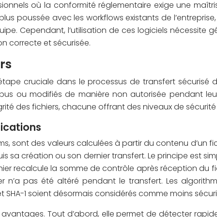
sionnels où la conformité réglementaire exige une maîtr
plus poussée avec les workflows existants de l’entrepris
uipe. Cependant, l’utilisation de ces logiciels nécessite 
on correcte et sécurisée.
ers
une étape cruciale dans le processus de transfert sécuris
rompus ou modifiés de manière non autorisée pendant leu
té des fichiers, chacune offrant des niveaux de sécurité et
ications
sont des valeurs calculées à partir du contenu d’un fich
uis sa création ou son dernier transfert. Le principe est si
er recalcule la somme de contrôle après réception du fichi
ier n’a pas été altéré pendant le transfert. Les algor
 et SHA-1 soient désormais considérés comme moins sécuris
s avantages. Tout d’abord, elle permet de détecter rapi