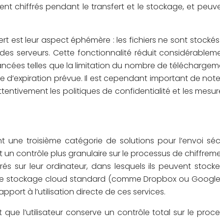
nt chiffrés pendant le transfert et le stockage, et peu
rt est leur aspect éphémère : les fichiers ne sont stock
 des serveurs. Cette fonctionnalité réduit considérable
ancées telles que la limitation du nombre de téléchargeme
te d’expiration prévue. Il est cependant important de note
attentivement les politiques de confidentialité et les mesur
ent une troisième catégorie de solutions pour l’envoi sé
frent un contrôle plus granulaire sur le processus de chiff
frés sur leur ordinateur, dans lesquels ils peuvent stocke
 de stockage cloud standard (comme Dropbox ou Google D
port à l’utilisation directe de ces services.
t que l’utilisateur conserve un contrôle total sur le proce