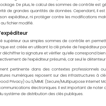
 stockage. De plus, le calcul des sommes de contrôle est 
tégrité de grandes quantités de données. Cependant, il e
 son expéditeur, ni protéger contre les modifications malv
u fichier modifié.
l’expéditeur
é supérieur aux simples sommes de contrôle en permettant
que est créée en utilisant la clé privée de l’expéditeur po
 déchiffrer la signature et vérifier qu’elle correspond bi
effectivement de l’expéditeur présumé, car seul le détenteur
rement pertinente dans des contextes professionnels ou 
atures numériques reposent sur des infrastructures à clé 
od Privacy) ou S/MIME (Secure/Multipurpose Internet Mail
 communications électroniques. Il est important de noter
é du système de distribution des clés publiques.